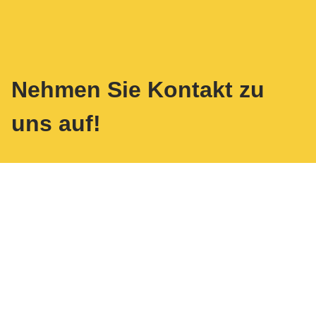
Nehmen Sie Kontakt zu
uns auf!
Informieren Sie sich über die
Jobmöglichkeiten im Team von
ALT & JUNG
.
Sie sind jederzeit willkommen!
Lassen Sie sich von uns beraten:
Das kompetente und freundliche Team von
ALT & JUNG – der Pflegedienst in Sülz
ist
für Sie da.